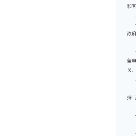
和
政
盖
员
持