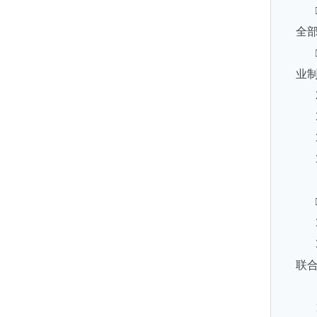
全
业
联