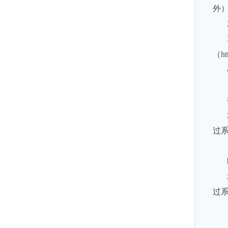
外
（
ht
过
过