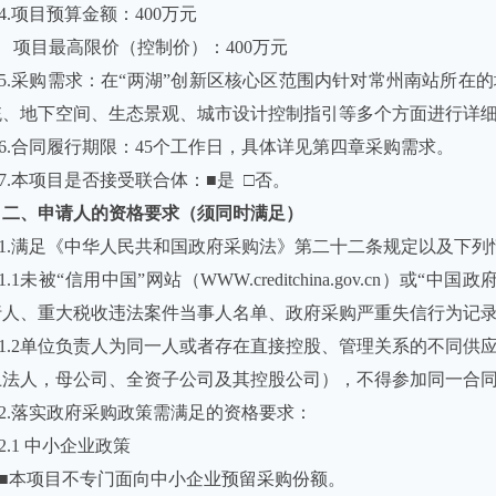
4.项目预算金额：
400
万元
项目最高限价（控制价）：
400
万元
5.采购需求：在“两湖”创新区核心区范围内针对常州南站所在
统、地下空间、生态景观、城市设计控制指引等多个方面进行详
6.合同履行期限：
45
个工作日，具体详见第四章采购需求。
7.本项目是否接受联合体：
■
是
□否。
二、申请人的资格要求（须同时满足）
1.满足《中华人民共和国政府采购法》第二十二条规定以及下列
1.1未被“信用中国”网站（
WWW.creditchina.gov.cn
）或“中国政
行人、重大税收违法案件当事人名单、政府采购严重失信行为记
1.2单位负责人为同一人或者存在直接控股、管理关系的不同供
上法人，母公司、全资子公司及其控股公司），不得参加同一合
2.落实政府采购政策需满足的资格要求：
2.1 中小企业政策
■
本项目不专门面向中小企业预留采购份额。