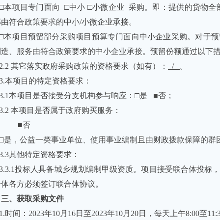
□本项目专门面向
□中小 □小微企业
采购。即：提供的货物全
部由符合政策要求的中小
/
小微企业承接。
□本项目预留部分采购项目预算专门面向中小企业采购。对于
制造、服务由符合政策要求的中小企业承接。预留份额通过以下
2.2 其它落实政府采购政策的资格要求（如有）：
/
。
3.本项目的特定资格要求：
3.1本项目是否接受分支机构参与响应：□是
■
否；
3.2 本项目是否属于政府购买服务：
■
否
□是，公益一类事业单位、使用事业编制且由财政拨款保障的群
3.3其他特定资格要求：
3.3.1投标人具备城乡规划编制甲级资质。项目接受联合体投
合体各方必须签订联合体协议。
三、获取采购文件
1.时间：
2023
年
10
月
16
日至
2023
年
10
月
20
日，每天上午
8:00
至
11: