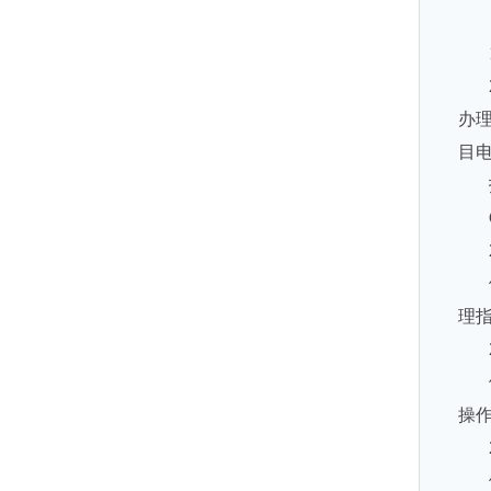
办
目
理
操