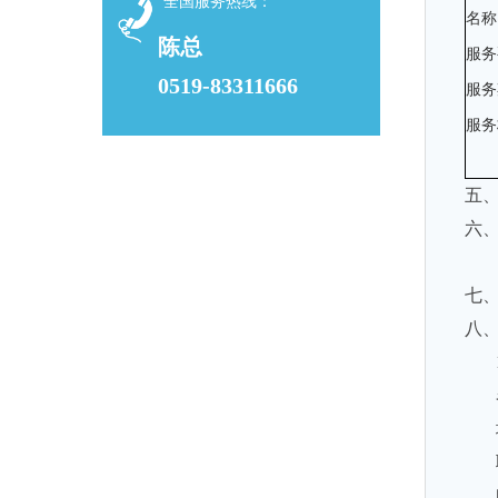
全国服务热线：
名称
陈总
服务
0519-83311666
服务
服务
五
六
七
八