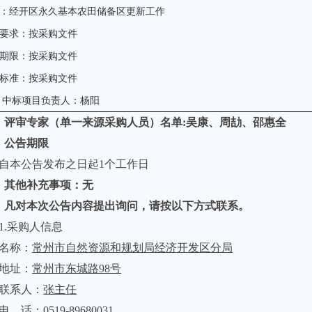
：经开区永久基本农田储备区更新工作
要求：按采购文件
期限：按采购文件
标准：按采购文件
中标项目负责人：
杨阳
、
评审专家（单一来源采购人员）名单
:吴康、周劼、邵惠全
、
公告期限
自本公告发布之日起1个工作日
、
其他补充事项：无
、
凡对本次公告内容提出询问，请按以下方式联系。
1.采购人信息
名称：
常州市自然资源和规划局经济开发区分局
地址：
常州市东城路
98号
联系人：
张主任
电 话：
0519-89680031